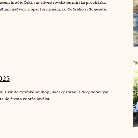
našem hradě. Čeká vás silvestrovská šermířská procházka,
dním nádvoří a opéct si na něm, co dobrého si donesete.
025
ělé. Uvidíte rytířské souboje, ukázky zbraní a díky dobovým
te do života ve středověku.