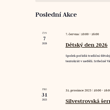
Poslední Akce
ČVN
7. června | 10:00
-
16:00
7
Dětský den 2026
2026
Spolek pořádá tradiční dětský
tentokrát v neděli. Srdečně V
PRO
31. prosince 2025 | 10:00
-
16:0
31
Silvestrovská še
2025