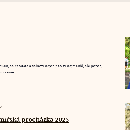
 den, se spoustou zábavy nejen pro ty nejmenší, ale pozor,
ás zveme.
0
rmířská procházka 2025