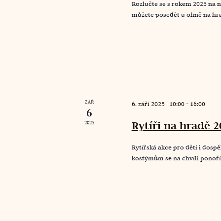
Rozlučte se s rokem 2025 na 
můžete posedět u ohně na hra
ZÁŘ
6. září 2025 | 10:00
-
16:00
6
Rytíři na hradě 2
2025
Rytířská akce pro děti i dosp
kostýmům se na chvíli ponoří