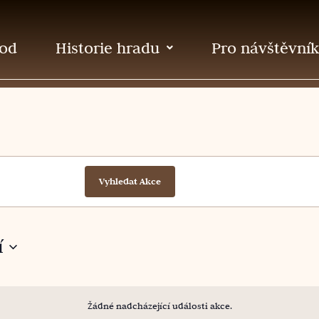
od
Historie hradu
Pro návštěvní
Vyhledat Akce
í
Žádné nadcházející události akce.